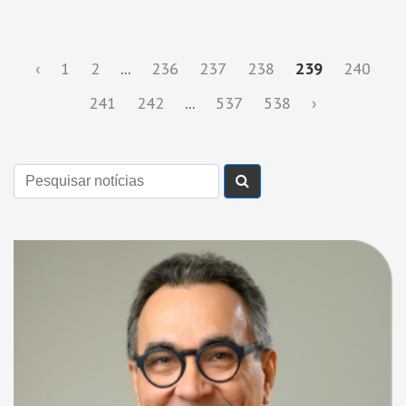
‹
1
2
...
236
237
238
239
240
241
242
...
537
538
›
Buscar