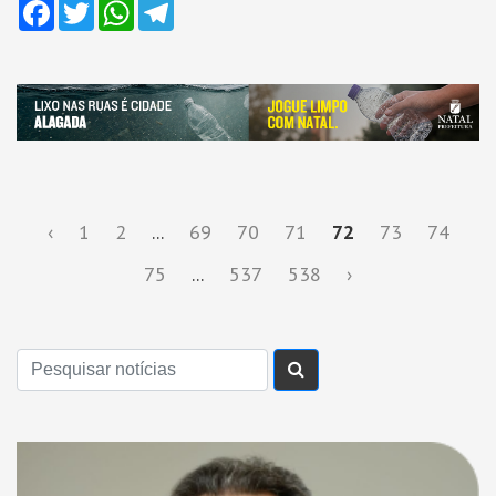
Facebook
Twitter
WhatsApp
Telegram
‹
1
2
...
69
70
71
72
73
74
75
...
537
538
›
Buscar